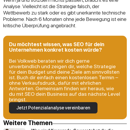
Analyse. Vielleicht ist die Strategie falsch, der
Wettbewerb zu stark oder es gibt unerkannte technische
Probleme. Nach 6 Monaten ohne jede Bewegung ist eine
kritische Überprüfung angebracht.
Du möchtest wissen, was SEO für dein
Unternehmen konkret kosten würde?
Bei Volkweb beraten wir dich gerne
unverbindlich und zeigen dir, welche Strategie
für dein Budget und deine Ziele am sinnvollsten
ist. Buch dir einfach einen kostenlosen Termin –
ohne Verkaufsdruck, dafür mit ehrlichen
Antworten. Gemeinsam finden wir heraus, wie
du mit SEO dein Business auf das nächste Level
bringst.
Jetzt Potenzialanalyse vereinbaren
Weitere Themen