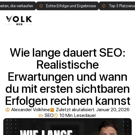
e verkaufen
Echte Erfolge und Ergebnisse
Top 3 Platzierung auf G
1:1 Call buchen
Wie lange dauert SEO:
Realistische
Erwartungen und wann
du mit ersten sichtbaren
Erfolgen rechnen kannst
Alexander Volkhine
Zuletzt akutalisiert:
Januar 20, 2026
SEO
10 Min. Lesedauer