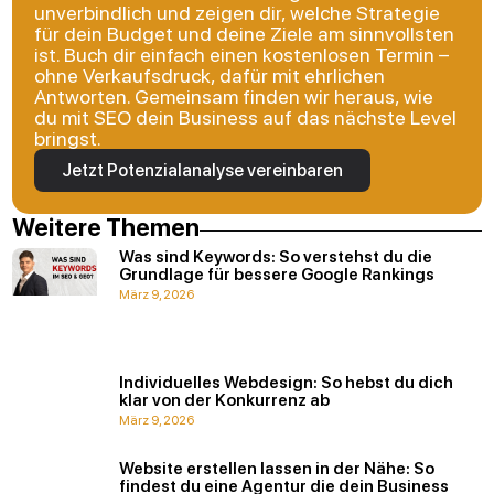
unverbindlich und zeigen dir, welche Strategie
für dein Budget und deine Ziele am sinnvollsten
ist. Buch dir einfach einen kostenlosen Termin –
ohne Verkaufsdruck, dafür mit ehrlichen
Antworten. Gemeinsam finden wir heraus, wie
du mit SEO dein Business auf das nächste Level
bringst.
Jetzt Potenzialanalyse vereinbaren
Weitere Themen
Was sind Keywords: So verstehst du die
Grundlage für bessere Google Rankings
März 9, 2026
Individuelles Webdesign: So hebst du dich
klar von der Konkurrenz ab
März 9, 2026
Website erstellen lassen in der Nähe: So
findest du eine Agentur die dein Business