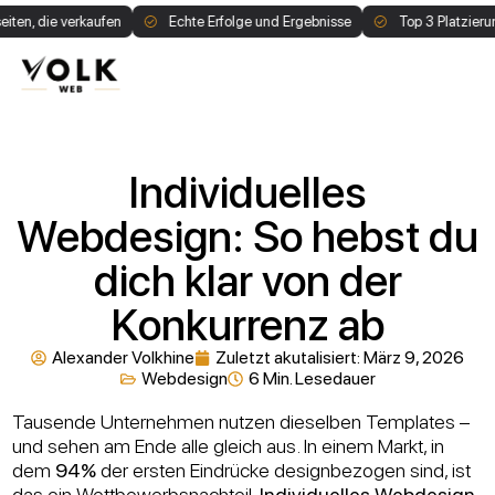
e verkaufen
Echte Erfolge und Ergebnisse
Top 3 Platzierung auf G
1:1 Call buchen
Individuelles
Webdesign: So hebst du
dich klar von der
Konkurrenz ab
Alexander Volkhine
Zuletzt akutalisiert:
März 9, 2026
Webdesign
6 Min. Lesedauer
Tausende Unternehmen nutzen dieselben Templates –
und sehen am Ende alle gleich aus. In einem Markt, in
dem
94%
der ersten Eindrücke designbezogen sind, ist
das ein Wettbewerbsnachteil.
Individuelles Webdesign