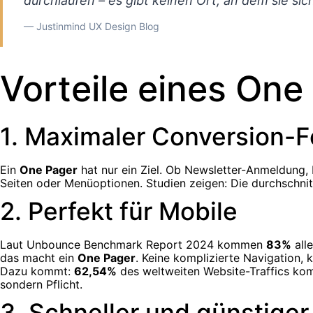
durchlaufen – es gibt keinen Ort, an dem sie sic
— Justinmind UX Design Blog
Vorteile eines One
1. Maximaler Conversion-
Ein
One Pager
hat nur ein Ziel. Ob Newsletter-Anmeldung, 
Seiten oder Menüoptionen. Studien zeigen: Die durchschnit
2. Perfekt für Mobile
Laut Unbounce Benchmark Report 2024 kommen
83%
all
das macht ein
One Pager
. Keine komplizierte Navigation, 
Dazu kommt:
62,54%
des weltweiten Website-Traffics kom
sondern Pflicht.
3. Schneller und günstiger