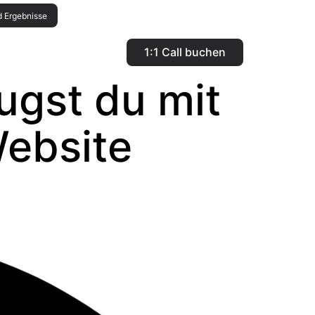
d Ergebnisse
1:1 Call buchen
ugst du mit
Website