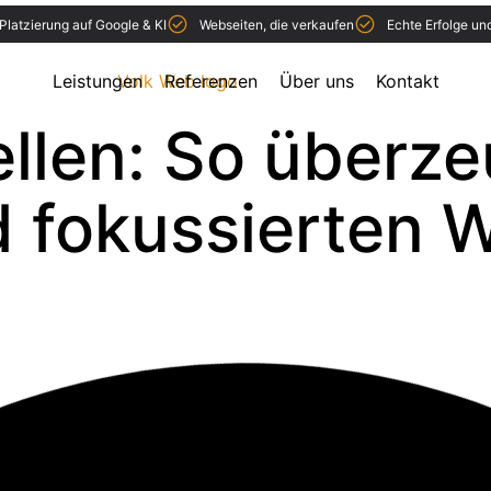
Platzierung auf Google & KI
Webseiten, die verkaufen
Echte Erfolge un
Leistungen
Referenzen
Über uns
Kontakt
llen: So überze
d fokussierten 