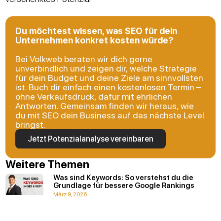
Du möchtest wissen, was SEO für dein
Unternehmen konkret kosten würde?
Bei Volkweb beraten wir dich gerne
unverbindlich und zeigen dir, welche Strategie
für dein Budget und deine Ziele am sinnvollsten
ist. Buch dir einfach einen kostenlosen Termin –
ohne Verkaufsdruck, dafür mit ehrlichen
Antworten. Gemeinsam finden wir heraus, wie
du mit SEO dein Business auf das nächste Level
bringst.
Jetzt Potenzialanalyse vereinbaren
Weitere Themen
Was sind Keywords: So verstehst du die
Grundlage für bessere Google Rankings
März 9, 2026