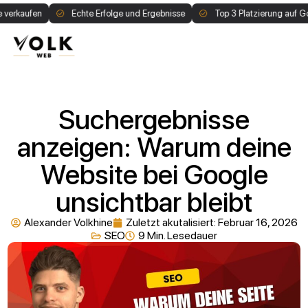
fen
Echte Erfolge und Ergebnisse
Top 3 Platzierung auf Google & 
1:1 Call buchen
Suchergebnisse
anzeigen: Warum deine
Website bei Google
unsichtbar bleibt
Alexander Volkhine
Zuletzt akutalisiert:
Februar 16, 2026
SEO
9 Min. Lesedauer