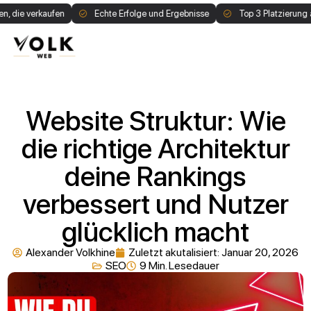
verkaufen
Echte Erfolge und Ergebnisse
Top 3 Platzierung auf Goo
1:1 Call buchen
Website Struktur: Wie
die richtige Architektur
deine Rankings
verbessert und Nutzer
glücklich macht
Alexander Volkhine
Zuletzt akutalisiert:
Januar 20, 2026
SEO
9 Min. Lesedauer