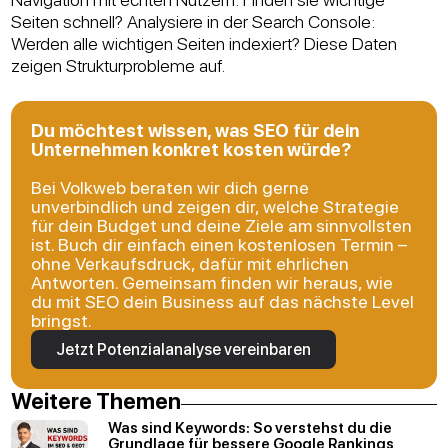
Seiten schnell? Analysiere in der Search Console:
Werden alle wichtigen Seiten indexiert? Diese Daten
zeigen Strukturprobleme auf.
Du möchtest wissen, was SEO für dein
Unternehmen konkret kosten würde?
Bei Volkweb beraten wir dich gerne
unverbindlich und zeigen dir, welche Strategie
für dein Budget und deine Ziele am sinnvollsten
ist. Buch dir einfach einen kostenlosen Termin –
ohne Verkaufsdruck, dafür mit ehrlichen
Antworten. Gemeinsam finden wir heraus, wie
du mit SEO dein Business auf das nächste Level
bringst.
Jetzt Potenzialanalyse vereinbaren
Weitere Themen
Was sind Keywords: So verstehst du die
Grundlage für bessere Google Rankings