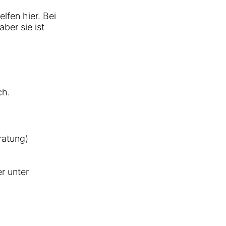
lfen hier. Bei
ber sie ist
ch.
ratung)
er unter