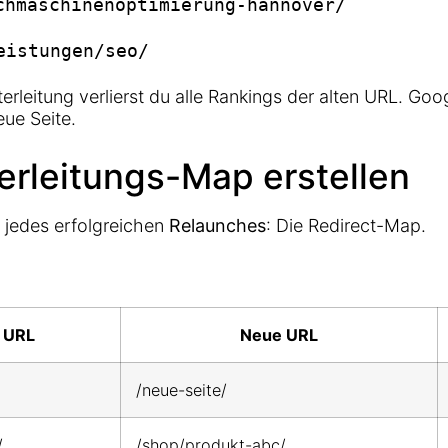
chmaschinenoptimierung-hannover/
eistungen/seo/
rleitung verlierst du alle Rankings der alten URL. Goo
eue Seite.
erleitungs-Map erstellen
 jedes erfolgreichen
Relaunches
: Die Redirect-Map.
e URL
Neue URL
/neue-seite/
/
/shop/produkt-abc/