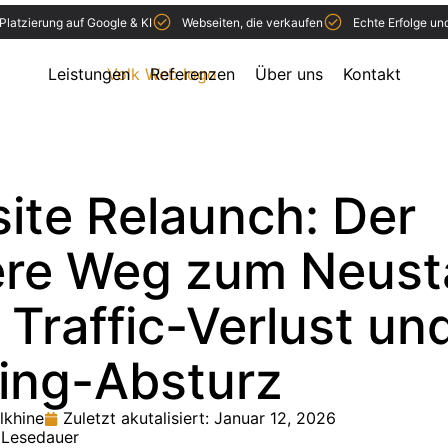
Platzierung auf Google & KI
Webseiten, die verkaufen
Echte Erfolge un
Leistungen
Referenzen
Über uns
Kontakt
ite Relaunch: Der
ere Weg zum Neust
 Traffic-Verlust un
ing-Absturz
lkhine
Zuletzt akutalisiert:
Januar 12, 2026
 Lesedauer