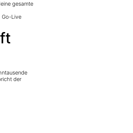
 deine gesamte
h Go-Live
ft
ehntausende
richt der