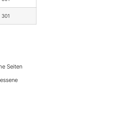
301
che Seiten
gessene