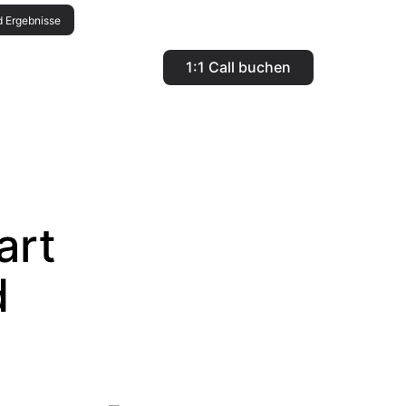
d Ergebnisse
1:1 Call buchen
art
d