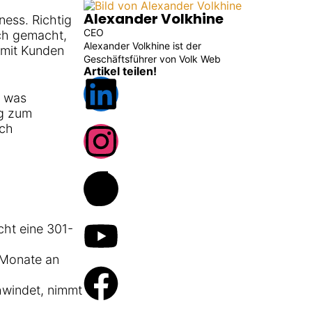
Alexander Volkhine
ness. Richtig
CEO
ch gemacht,
Alexander Volkhine ist der
amit Kunden
Geschäftsführer von Volk Web
Artikel teilen!
, was
eg zum
ich
cht eine 301-
 Monate an
hwindet, nimmt