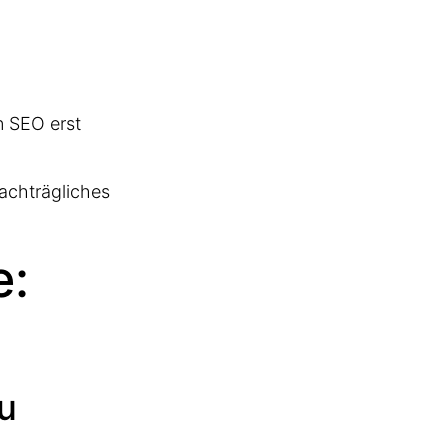
n SEO erst
nachträgliches
e:
u