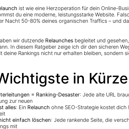
elaunch
ist wie eine Herzoperation für dein Online-Busi
mmst du eine moderne, leistungsstarke Website. Fals
über Nacht 50-80% deines organischen Traffics – und d
aben wir dutzende
Relaunches
begleitet und gesehen
ann. In diesem Ratgeber zeige ich dir den sicheren W
t deine Rankings nicht nur erhalten bleiben, sondern s
Wichtigste in Kürze
terleitungen = Ranking-Desaster
: Jede alte URL brau
tung zur neuen
t alles
: Ein
Relaunch
ohne SEO-Strategie kostet dich
eit
nicht einfach löschen
: Jede rankende Seite, die versc
ings mit