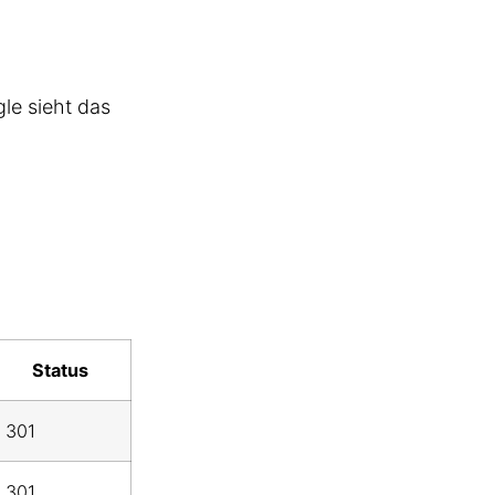
gle sieht das
Status
301
301