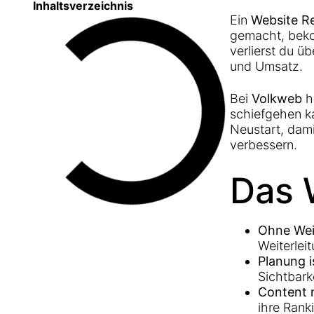
Inhaltsverzeichnis
Ein
Website R
gemacht, beko
verlierst du 
und Umsatz.
Bei
Volkweb
h
schiefgehen k
Neustart, dami
verbessern.
Das 
Ohne Wei
Weiterlei
Planung is
Sichtbark
Content 
ihre Rank