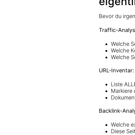
eigentl
Bevor du irge
Traffic-Analys
Welche Se
Welche K
Welche Se
URL-Inventar:
Liste ALL
Markiere 
Dokumenti
Backlink-Anal
Welche ex
Diese Se