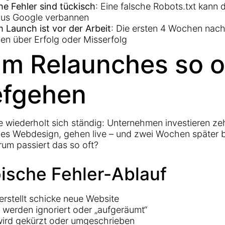
e Fehler sind tückisch
: Eine falsche Robots.txt kann
aus Google verbannen
Launch ist vor der Arbeit
: Die ersten 4 Wochen nac
en über Erfolg oder Misserfolg
m Relaunches so o
efgehen
e wiederholt sich ständig: Unternehmen investieren z
ues Webdesign, gehen live – und zwei Wochen später b
arum passiert das so oft?
pische Fehler-Ablauf
erstellt schicke neue Website
 werden ignoriert oder „aufgeräumt“
wird gekürzt oder umgeschrieben