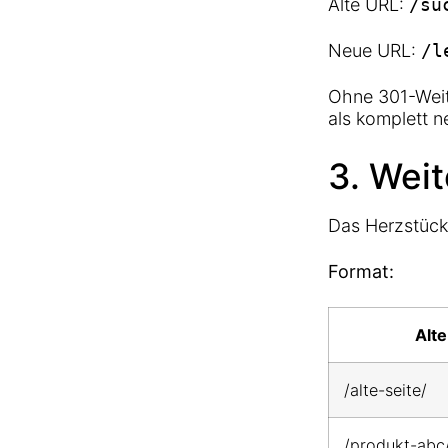
Alte URL:
/su
Neue URL:
/l
Ohne 301-Weite
als komplett n
3. Weit
Das Herzstück
Format:
Alt
/alte-seite/
/produkt-abc