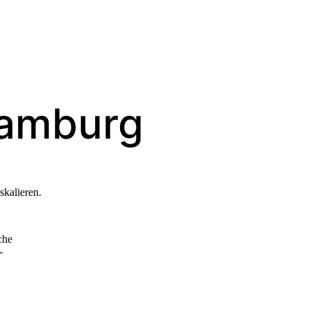
Hamburg
skalieren.
che
-