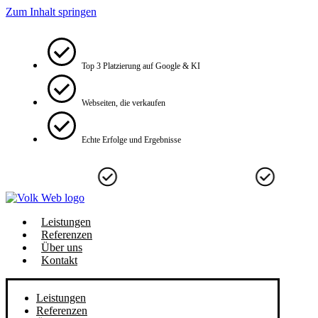
Zum Inhalt springen
Top 3 Platzierung auf Google & KI
Webseiten, die verkaufen
Echte Erfolge und Ergebnisse
 die verkaufen
Echte Erfolge und Ergebnisse
Top 3 Platzier
Leistungen
Referenzen
Über uns
Kontakt
Leistungen
Referenzen