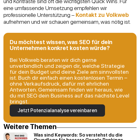
und Kontraste sind oft die wichtigsten Quick Wins. Für
eine umfassende Umsetzung empfehlen wir
professionelle Unterstützung –
Kontakt zu Volkweb
aufnehmen und wir schauen gemeinsam, was nötig ist.
Du möchtest wissen, was SEO für dein
Unternehmen konkret kosten würde?
Bei Volkweb beraten wir dich gerne
unverbindlich und zeigen dir, welche Strategie
für dein Budget und deine Ziele am sinnvollsten
ist. Buch dir einfach einen kostenlosen Termin –
ohne Verkaufsdruck, dafür mit ehrlichen
Antworten. Gemeinsam finden wir heraus, wie
du mit SEO dein Business auf das nächste Level
bringst.
Jetzt Potenzialanalyse vereinbaren
Weitere Themen
Was sind Keywords: So verstehst du die