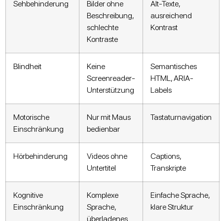
Sehbehinderung
Bilder ohne
Alt-Texte,
Beschreibung,
ausreichend
schlechte
Kontrast
Kontraste
Blindheit
Keine
Semantisches
Screenreader-
HTML, ARIA-
Unterstützung
Labels
Motorische
Nur mit Maus
Tastaturnavigation
Einschränkung
bedienbar
Hörbehinderung
Videos ohne
Captions,
Untertitel
Transkripte
Kognitive
Komplexe
Einfache Sprache,
Einschränkung
Sprache,
klare Struktur
überladenes