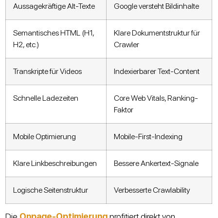
Aussagekräftige Alt-Texte
Google versteht Bildinhalte
Semantisches HTML (H1,
Klare Dokumentstruktur für
H2, etc.)
Crawler
Transkripte für Videos
Indexierbarer Text-Content
Schnelle Ladezeiten
Core Web Vitals, Ranking-
Faktor
Mobile Optimierung
Mobile-First-Indexing
Klare Linkbeschreibungen
Bessere Ankertext-Signale
Logische Seitenstruktur
Verbesserte Crawlability
Die
Onpage-Optimierung
profitiert direkt von