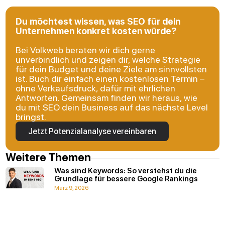
Du möchtest wissen, was SEO für dein
Unternehmen konkret kosten würde?
Bei Volkweb beraten wir dich gerne
unverbindlich und zeigen dir, welche Strategie
für dein Budget und deine Ziele am sinnvollsten
ist. Buch dir einfach einen kostenlosen Termin –
ohne Verkaufsdruck, dafür mit ehrlichen
Antworten. Gemeinsam finden wir heraus, wie
du mit SEO dein Business auf das nächste Level
bringst.
Jetzt Potenzialanalyse vereinbaren
Weitere Themen
Was sind Keywords: So verstehst du die
Grundlage für bessere Google Rankings
März 9, 2026