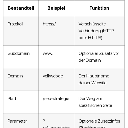
Bestandteil
Beispiel
Funktion
Protokoll
https://
Verschlüsselte
Verbindung (HTTP
oder HTTPS)
Subdomain
www.
Optionaler Zusatz vor
der Domain
Domain
volkweb.de
Der Hauptname
deiner Website
Pfad
/seo-strategie
Der Weg zur
spezifischen Seite
Parameter
?
Optionale Zusatzinfos
ref=newsletter
(Tracking etc.)