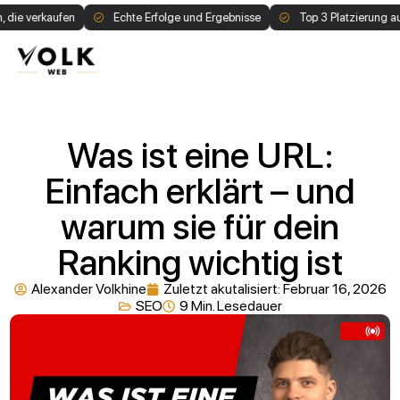
e verkaufen
Echte Erfolge und Ergebnisse
Top 3 Platzierung auf G
1:1 Call buchen
Was ist eine URL:
Einfach erklärt – und
warum sie für dein
Ranking wichtig ist
Alexander Volkhine
Zuletzt akutalisiert:
Februar 16, 2026
SEO
9 Min. Lesedauer