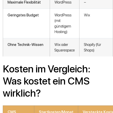
Maximale Flexibilität
WordPress
–
Geringstes Budget
WordPress
Wix
(mit
günstigem
Hosting)
Ohne Technik-Wissen
Wix oder
Shopify (für
Squarespace
Shops)
Kosten im Vergleich:
Was kostet ein CMS
wirklich?
CMS
Startkosten/Monat
Versteckte Kost