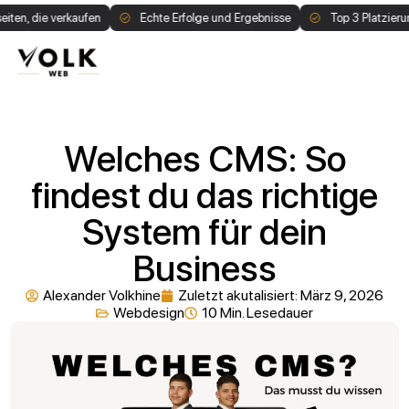
e verkaufen
Echte Erfolge und Ergebnisse
Top 3 Platzierung auf G
1:1 Call buchen
Welches CMS: So
findest du das richtige
System für dein
Business
Alexander Volkhine
Zuletzt akutalisiert:
März 9, 2026
Webdesign
10 Min. Lesedauer