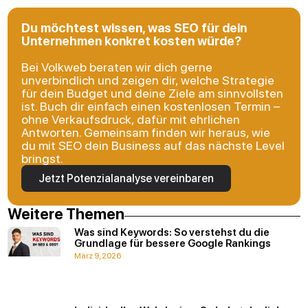
Du möchtest wissen, was SEO für dein
Unternehmen konkret kosten würde?
Bei Volkweb beraten wir dich gerne
unverbindlich und zeigen dir, welche Strategie
für dein Budget und deine Ziele am sinnvollsten
ist. Buch dir einfach einen kostenlosen Termin –
ohne Verkaufsdruck, dafür mit ehrlichen
Antworten. Gemeinsam finden wir heraus, wie
du mit SEO dein Business auf das nächste Level
bringst.
Jetzt Potenzialanalyse vereinbaren
Weitere Themen
Was sind Keywords: So verstehst du die
Grundlage für bessere Google Rankings
März 9, 2026