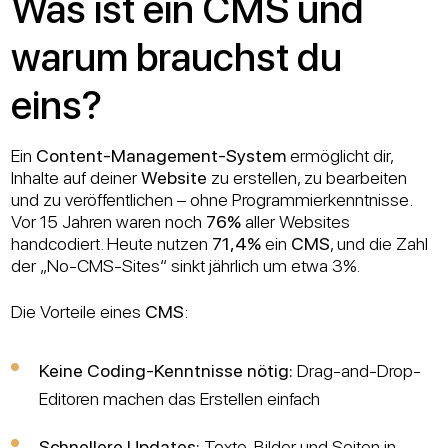
Was ist ein CMS und
warum brauchst du
eins?
Ein
Content-Management-System
ermöglicht dir,
Inhalte auf deiner
Website
zu erstellen, zu bearbeiten
und zu veröffentlichen – ohne Programmierkenntnisse.
Vor 15 Jahren waren noch
76%
aller Websites
handcodiert. Heute nutzen
71,4%
ein
CMS
, und die Zahl
der „No-CMS-Sites“ sinkt jährlich um etwa 3%.
Die Vorteile eines
CMS
:
Keine Coding-Kenntnisse nötig:
Drag-and-Drop-
Editoren machen das Erstellen einfach
Schnellere Updates:
Texte, Bilder und Seiten in