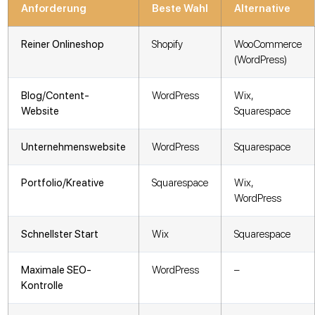
Anforderung
Beste Wahl
Alternative
Reiner Onlineshop
Shopify
WooCommerce
(WordPress)
Blog/Content-
WordPress
Wix,
Website
Squarespace
Unternehmenswebsite
WordPress
Squarespace
Portfolio/Kreative
Squarespace
Wix,
WordPress
Schnellster Start
Wix
Squarespace
Maximale SEO-
WordPress
–
Kontrolle